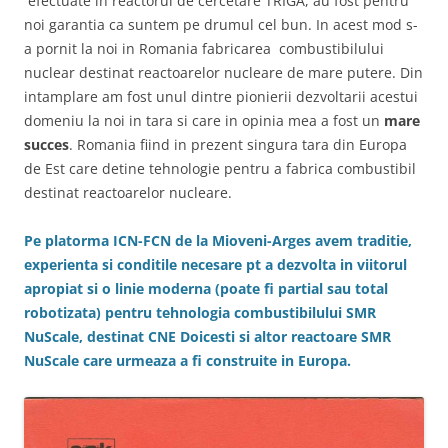
efectuate in reactorul de cercetare TRIGA, au fost pentru
noi garantia ca suntem pe drumul cel bun. In acest mod s-
a pornit la noi in Romania fabricarea combustibilului
nuclear destinat reactoarelor nucleare de mare putere. Din
intamplare am fost unul dintre pionierii dezvoltarii acestui
domeniu la noi in tara si care in opinia mea a fost un
mare
succes
. Romania fiind in prezent singura tara din Europa
de Est care detine tehnologie pentru a fabrica combustibil
destinat reactoarelor nucleare.
Pe platorma ICN-FCN de la Mioveni-Arges avem traditie,
experienta si conditile necesare pt a dezvolta in viitorul
apropiat si o linie moderna (poate fi partial sau total
robotizata) pentru tehnologia combustibilului SMR
NuScale, destinat CNE Doicesti si altor reactoare SMR
NuScale care urmeaza a fi construite in Europa.