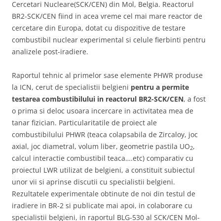
Cercetari Nucleare(SCK/CEN) din Mol, Belgia. Reactorul
BR2-SCK/CEN fiind in acea vreme cel mai mare reactor de
cercetare din Europa, dotat cu dispozitive de testare
combustibil nuclear experimental si celule fierbinti pentru
analizele post-iradiere.
Raportul tehnic al primelor sase elemente PHWR produse
la ICN, cerut de specialistii belgieni
pentru a permite
testarea combustibilului in reactorul BR2-SCK/CEN
, a fost
o prima si deloc usoara incercare in activitatea mea de
tanar fizician. Particularitatile de proiect ale
combustibilului PHWR (teaca colapsabila de Zircaloy, joc
axial, joc diametral, volum liber, geometrie pastila UO
,
2
calcul interactie combustibil teaca….etc) comparativ cu
proiectul LWR utilizat de belgieni, a constituit subiectul
unor vii si aprinse discutii cu specialistii belgieni.
Rezultatele experimentale obtinute de noi din testul de
iradiere in BR-2 si publicate mai apoi, in colaborare cu
specialistii belgieni, in raportul BLG-530 al SCK/CEN Mol-