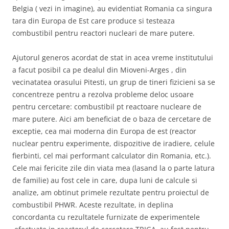
Belgia ( vezi in imagine), au evidentiat Romania ca singura
tara din Europa de Est care produce si testeaza
combustibil pentru reactori nucleari de mare putere.
Ajutorul generos acordat de stat in acea vreme institutului
a facut posibil ca pe dealul din Mioveni-Arges , din
vecinatatea orasului Pitesti, un grup de tineri fizicieni sa se
concentreze pentru a rezolva probleme deloc usoare
pentru cercetare: combustibil pt reactoare nucleare de
mare putere. Aici am beneficiat de o baza de cercetare de
exceptie, cea mai moderna din Europa de est (reactor
nuclear pentru experimente, dispozitive de iradiere, celule
fierbinti, cel mai performant calculator din Romania, etc.).
Cele mai fericite zile din viata mea (lasand la o parte latura
de familie) au fost cele in care, dupa luni de calcule si
analize, am obtinut primele rezultate pentru proiectul de
combustibil PHWR. Aceste rezultate, in deplina
concordanta cu rezultatele furnizate de experimentele