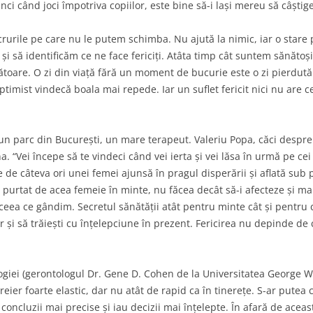
nci când joci împotriva copiilor, este bine să-i lași mereu să câștige
rurile pe care nu le putem schimba. Nu ajută la nimic, iar o stare 
 să identificăm ce ne face fericiți. Atâta timp cât suntem sănătoș
toare. O zi din viață fără un moment de bucurie este o zi pierdu
optimist vindecă boala mai repede. Iar un suflet fericit nici nu are
un parc din București, un mare terapeut. Valeriu Popa, căci despre e
. “Vei începe să te vindeci când vei ierta și vei lăsa în urmă pe cei 
e de câteva ori unei femei ajunsă în pragul disperării și aflată sub
v purtat de acea femeie în minte, nu făcea decât să-i afecteze și m
eea ce gândim. Secretul sănătății atât pentru minte cât și pentru 
or și să trăiești cu înțelepciune în prezent. Fericirea nu depinde de 
ogiei (gerontologul Dr. Gene D. Cohen de la Universitatea George 
reier foarte elastic, dar nu atât de rapid ca în tinerețe. S-ar putea
concluzii mai precise și iau decizii mai înțelepte. În afară de aceas