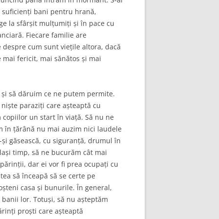
 suficienți bani pentru hrană,
ge la sfârșit mulțumiți și în pace cu
nciară. Fiecare familie are
e despre cum sunt viețile altora, dacă
 mai fericit, mai sănătos și mai
e și să dăruim ce ne putem permite.
n niște paraziți care așteaptă cu
copiilor un start în viață. Să nu ne
m în țărână nu mai auzim nici laudele
să-și găsească, cu siguranță, drumul în
celași timp, să ne bucurăm cât mai
ărinții, dar ei vor fi prea ocupați cu
utea să înceapă să se certe pe
șteni casa și bunurile. În general,
 banii lor. Totuși, să nu așteptăm
rinți proști care așteaptă