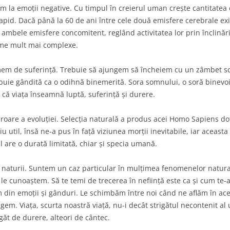
lm la emoții negative. Cu timpul în creierul uman crește cantitatea
id. Dacă până la 60 de ani între cele două emisfere cerebrale exist
ambele emisfere concomitent, reglând activitatea lor prin înclinări
leme mult mai complexe.
m de suferință. Trebuie să ajungem să încheiem cu un zâmbet scurt
buie gândită ca o odihnă binemerită. Sora somnului, o soră binevoi
m că viața înseamnă luptă, suferință și durere.
oare a evoluției. Selecția naturală a produs acei Homo Sapiens dot
egiu util, însă ne-a pus în față viziunea morții inevitabile, iar aceas
l are o durată limitată, chiar și specia umană.
turii. Suntem un caz particular în mulțimea fenomenelor naturale
le cunoaștem. Să te temi de trecerea în neființă este ca și cum te-a
 din emoții și gânduri. Le schimbăm între noi când ne aflăm în acel
ngem. Viața, scurta noastră viață, nu-i decât strigătul necontenit al
găt de durere, alteori de cântec.