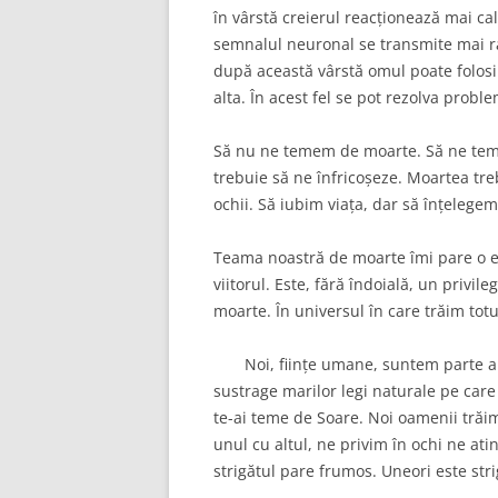
în vârstă creierul reacționează mai ca
semnalul neuronal se transmite mai rap
după această vârstă omul poate folosi 
alta. În acest fel se pot rezolva prob
Să nu ne temem de moarte. Să ne teme
trebuie să ne înfricoșeze. Moartea tre
ochii. Să iubim viața, dar să înțelege
Teama noastră de moarte îmi pare o er
viitorul. Este, fără îndoială, un privil
moarte. În universul în care trăim totu
Noi, ființe umane, suntem parte a na
sustrage marilor legi naturale pe care 
te-ai teme de Soare. Noi oamenii trăim
unul cu altul, ne privim în ochi ne ati
strigătul pare frumos. Uneori este stri