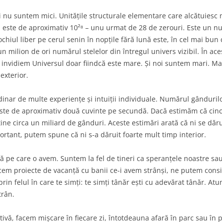
PREVIZIUNI PE TERMEN LUNG
 nu suntem mici. Unitățile structurale elementare care alcătuiesc 
este de aproximativ 10²⁸ – unu urmat de 28 de zerouri. Este un n
CEA MAI INTUNECATA ZI DIN
ochiul liber pe cerul senin în nopțile fără lună este, în cel mai bu
ISTORIA FIZICII. PROCESUL LUI
n milion de ori numărul stelelor din întregul univers vizibil. În ace
GALILEI IN FATA INCHIZITIEI.
ă invidiem Universul doar fiindcă este mare. Și noi suntem mari. M
exterior.
CQ DE YO7SD
inar de multe experiențe și intuiții individuale. Numărul gânduril
este de aproximativ două cuvinte pe secundă. Dacă estimăm că cinc
ține circa un miliard de gânduri. Aceste estimări arată că ni se dăr
rtant, putem spune că ni s-a dăruit foarte mult timp interior.
pe care o avem. Suntem la fel de tineri ca speranțele noastre sau 
cem proiecte de vacanță cu banii ce-i avem strânși, ne putem consi
prin felul în care te simți: te simți tânăr ești cu adevărat tânăr. At
trân.
tivă, facem mișcare în fiecare zi, întotdeauna afară în parc sau î