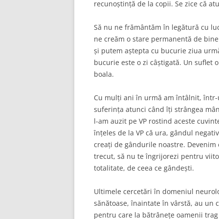
recunoștință de la copii. Se zice că atu
Să nu ne frământăm în legătură cu luc
ne creăm o stare permanentă de bine și
și putem aștepta cu bucurie ziua urmă
bucurie este o zi câștigată. Un suflet 
boala.
Cu mulți ani în urmă am întâlnit, într-
suferința atunci când îți strângea mâna
l-am auzit pe VP rostind aceste cuvint
înțeles de la VP că ura, gândul negati
creați de gândurile noastre. Devenim c
trecut, să nu te îngrijorezi pentru viit
totalitate, de ceea ce gândești.
Ultimele cercetări în domeniul neurol
sănătoase, înaintate în vârstă, au un c
pentru care la bătrânețe oamenii trag 