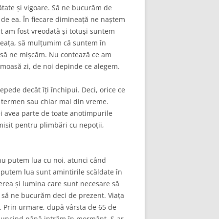
ătate și vigoare. Să ne bucurăm de
m de ea. În fiecare dimineață ne naștem
t am fost vreodată și totuși suntem
ineața, să mulțumim că suntem în
i să ne mișcăm. Nu contează ce am
umoasă zi, de noi depinde ce alegem.
repede decât îți închipui. Deci, orice ce
la termen sau chiar mai din vreme.
vei avea parte de toate anotimpurile
misit pentru plimbări cu nepoții,
nu putem lua cu noi, atunci când
 putem lua sunt amintirile scăldate în
terea și lumina care sunt necesare să
e să ne bucurăm deci de prezent. Viața
 Prin urmare, după vârsta de 65 de
, muncind până intrăm în mormânt. S-ar