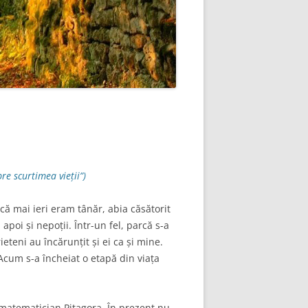
PRIETENII DE ALTADATA.POZE
ANI (POZE)
VECHI.
CALATORII 2006-2012
TATAL MEU.POZE SI DOCUMENTE
VECHI.
re scurtimea vieții”)
rcă mai ieri eram tânăr, abia căsătorit
poi și nepoții. Într-un fel, parcă s-a
ieteni au încărunțit și ei ca și mine.
Acum s-a încheiat o etapă din viața
 matematician Pitagora. În prezent nu