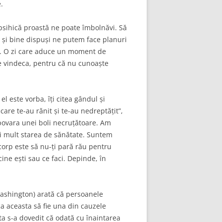
.
psihică proastă ne poate îmbolnăvi. Să
i și bine dispuși ne putem face planuri
tă. O zi care aduce un moment de
 ce vindeca, pentru că nu cunoaște
l este vorba, îți citea gândul și
care te-au rănit și te-au nedreptățit”,
 povara unei boli necruțătoare. Am
ai mult starea de sănătate. Suntem
corp este să nu-ți pară rău pentru
cine ești sau ce faci. Depinde, în
Washington) arată că persoanele
 ca aceasta să fie una din cauzele
ta s-a dovedit că odată cu înaintarea