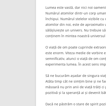
Lumea este vastă, dar nici noi oamenii
Numărul atomilor dintr-un corp uman 
închipui. Numărul stelelor vizibile cu 
atomilor din noi, este de aproximativ u
sălășluiește un univers. Nu trebuie s
conținem în mintea noastră universul 
O viață de om poate cuprinde extraord
este enorm. Viteza medie de vorbire 
semnificativ, atunci o viață de om con
experimenta lumea. În acest sens impo
Să ne bucurăm așadar de singura viață 
Atâta timp cât ne simțim bine și ne fa
măsoară nu prin anii de viață trăiți ci 
pozitivă și la speranță ai și devenit bă
Dacă ne păstrăm o stare de spirit pozi