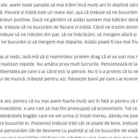
rale, avem toate șansele să mai trăim încă mulți ani în deplină săn
ă. Fiecare zi trăită este un mare dar, așa că trebuie să ne bucură
 gânduri pozitive. Dacă ne gândim că astăzi suntem mai bătrâni decâ
te, trebuie să ne bucurăm de fiecare zi trăită. Când ne trezim dim
 trebuie să ne ridicăm din pat, să ne îmbrăcăm, să mergem afară ș
Să ne bucurăm și să mergem mai departe. Astăzi poate fi cea mai fr
mp al vieții, lasă-mă să-ți reamintesc prieten drag că el va sosi mai 
og să realizezi repede. Nu amâna prea mult lucrurile. Pensionează-te 
 libertatea pe care o ai când ești la pensie. Nu ți s-a promis că tu 
ui de muncă, trăiește pentru azi, folosește banii pe care i-ai econo
.
 ani, pentru că nu mai avem foarte mulți ani în față și pentru că 
 investițiile, n-are rost să mai fim preocupați să economisim. Tot ce
 adevăratele bogății care ne vor urma și însoți mereu, dându-ne pu
 bucuriile ei. Prezentul trebuie trăit cât se poate de bine, trebui
 pensionăm cât de devreme cu putință și să ne bucurăm de viață.
nu ne mai periclităm sănătatea în schimbul unei averi și mai mari