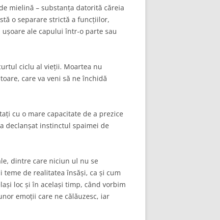
 de mielină – substanța datorită căreia
ă o separare strictă a funcțiilor,
 ușoare ale capului într-o parte sau
ul ciclu al vieții. Moartea nu
toare, care va veni să ne închidă
ați cu o mare capacitate de a prezice
ta a declanșat instinctul spaimei de
, dintre care niciun ul nu se
i teme de realitatea însăși, ca și cum
ași loc și în același timp, când vorbim
 unor emoții care ne călăuzesc, iar