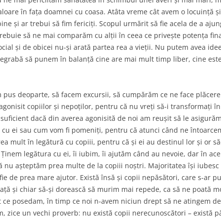
valoare în fața doamnei cu coasa. Atâta vreme cât avem o locuință și
ine și ar trebui să fim fericiți. Scopul urmărit să fie acela de a ajun
 trebuie să ne mai comparăm cu alții în ceea ce privește potența fina
cial și de obicei nu-și arată partea rea a vieții. Nu putem avea ide
degrabă să punem în balanță cine are mai mult timp liber, cine este
m pus deoparte, să facem excursii, să cumpărăm ce ne face plăcer
 agonisit copiilor și nepoților, pentru că nu vreți să-i transformați î
suficient dacă din averea agonisită de noi am reușit să le asigurăm 
e cu ei sau cum vom fi pomeniți, pentru că atunci când ne întoarce
rea mult în legătură cu copiii, pentru că și ei au destinul lor și or 
i! Ținem legătura cu ei, îi iubim, îi ajutăm când au nevoie, dar în a
nu așteptăm prea multe de la copiii noștri. Majoritatea își iubesc p
fie de prea mare ajutor. Există însă și copii nepăsători, care s-ar p
ață și chiar să-și dorească să murim mai repede, ca să ne poată mo
tot ce posedam, în timp ce noi n-avem niciun drept să ne atingem de
m, zice un vechi proverb: nu există copii nerecunoscători – există pă