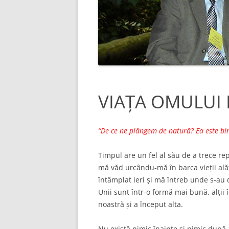
PREOTUL PETRE HORHOIANU
DESPRE FIUL MEU, IO
HORHOIANU
ARBORE GENEALOGIC
VIAȚA OMULUI E DOA
TEIUL HORHOIENILOR
PĂMÂNT
POZE (HORHOIENII)
DE UNDE VENIM SI I
INDREPTAM
VIAȚA OMULUI 
MESAJ CATRE FII SI NE
“De ce ne plângem de natură? Ea este bi
MESAJ CATRE FII SI NE
(CONTINUARE DE LA &
Timpul are un fel al său de a trece rep
SECRETUL TIBETAN AL 
mă văd urcându-mă în barca vieții alăt
întâmplat ieri și mă întreb unde s-au du
Unii sunt într-o formă mai bună, alții
noastră și a început alta.
Nu există nimic înainte și nimic după 