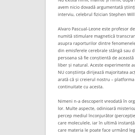
avem nicio dovadă argumentată științif
interviu, celebrul fizician Stephen Wi
Alvaro Pascual-Leone este profesor de 
numită stimulare magnetică transcrani
asupra raporturilor dintre fenomenele 
din emisferele cerebrale stângă sau d
persoana să fie conștientă de această 
liber și natural. Aceste experimente 
NU conștiința dirijează majoritatea acț
arată că și creierul nostru – platforma 
continuitate cu acesta.
Nimeni n-a descoperit vreodată în org
lor. Multe aspecte, odinioară misterioas
percep mediul înconjurător (percepție
care moleculele, iar în ultimă instanță,
care materia le poate face urmând legile