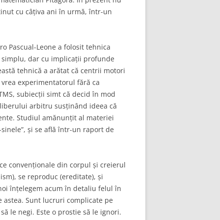
inut cu câțiva ani în urmă, într-un
ro Pascual-Leone a folosit tehnica
simplu, dar cu implicații profunde
astă tehnică a arătat că centrii motori
 vrea experimentatorul fără ca
 TMS, subiecții simt că decid în mod
liberului arbitru susținând ideea că
iente. Studiul amănunțit al materiei
sinele”, și se află într-un raport de
e convenționale din corpul și creierul
lism), se reproduc (ereditate), și
oi înțelegem acum în detaliu felul în
te astea. Sunt lucruri complicate pe
ă le negi. Este o prostie să le ignori.