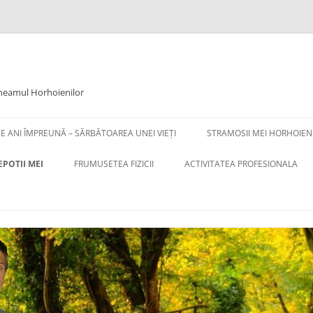
 neamul Horhoienilor
DE ANI ÎMPREUNĂ – SĂRBĂTOAREA UNEI VIEȚI
STRAMOSII MEI HORHOIENI
EPOTII MEI
FRUMUSETEA FIZICII
ACTIVITATEA PROFESIONALA
–
AVENTURA MINȚII UMANE.
ACTIVITATEA PROFESIONALA
EȚI
REFLECȚII DESPRE FIZICĂ.
(PAG.1)
TA CATRE
CE A REUȘIT FIZICA CLASICĂ
LUCRARI REPREZENTATIVE
TEORIA GENERALĂ A RELATIVITĂȚII
CUVANT LA PENSIONARE
TA CATRE
TEORIA RELATIVITAȚII RESTÂNSE
LISTA DE LUCRARI (PAG.1)