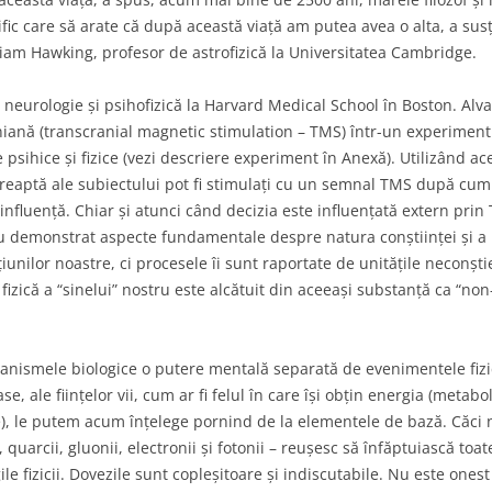
ic care să arate că după această viață am putea avea o alta, a susț
SFÂRȘITUL
lliam Hawking, profesor de astrofizică la Universitatea Cambridge.
PIONERII MECANICII CUANTICE
neurologie și psihofizică la Harvard Medical School în Boston. Alva
ECUAȚIA LUI DIRAC. FAIMOASA
ană (transcranial magnetic stimulation – TMS) într-un experiment 
ECUAȚIE A IUBIRII !
psihice și fizice (vezi descriere experiment în Anexă). Utilizând ace
reaptă ale subiectului pot fi stimulați cu un semnal TMS după cum
SAGEATA TIMPULUI. REALITATEA
influență. Chiar și atunci când decizia este influențată extern prin
NU E CE PARE A FI
au demonstrat aspecte fundamentale despre natura conștiinței și a 
LEGILE FIZICII SI GANDIREA LUI
iunilor noastre, ci procesele îi sunt raportate de unitățile neconșt
DUMNEZEU. PRINCIPIUL
fizică a “sinelui” nostru este alcătuit din aceeași substanță ca “non-
ANTROPIC
CUM A APĂRUT UNIVERSUL
anismele biologice o putere mentală separată de evenimentele fizic
e, ale ființelor vii, cum ar fi felul în care își obțin energia (metabo
MATERIA INTUNECATA SI ENERGIA
), le putem acum înțelege pornind de la elementele de bază. Căci n
INTUNECATA.
 quarcii, gluonii, electronii și fotonii – reușesc să înfăptuiască toa
 fizicii. Dovezile sunt copleșitoare și indiscutabile. Nu este onest s
CĂLATORI ÎN JURUL SOARELUI