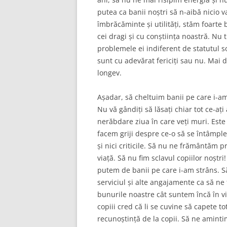
putea ca banii noștri să n-aibă nicio 
îmbrăcăminte și utilități, stăm foarte b
cei dragi și cu conștiința noastră. Nu
problemele ei indiferent de statutul so
sunt cu adevărat fericiți sau nu. Mai 
longev.
Așadar, să cheltuim banii pe care i-a
Nu vă gândiți să lăsați chiar tot ce-ați
nerăbdare ziua în care veți muri. Este 
facem griji despre ce-o să se întâmpl
și nici criticile. Să nu ne frământăm p
viață. Să nu fim sclavul copiilor noștr
putem de banii pe care i-am strâns. Să 
serviciul și alte angajamente ca să ne 
bunurile noastre cât suntem încă în vi
copiii cred că li se cuvine să capete 
recunoștință de la copii. Să ne aminti