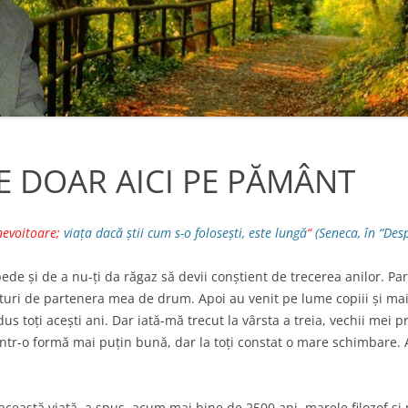
FIZICA CUANTICĂ
LISTA DE LUCRARI (PAG.2)
NICA
ATOMUL ȘI PARTICULELE
LISTA DE LUCRARI (PAG.3)
SUBATOMICE
R AICI PE
FRUMUSETEA FIZICII. DE CE IUBESC
FIZICA.
NCOTRO NE
E DOAR AICI PE PĂMÂNT
ANII CU FORMULE SI FOC DIN
INIMA ATOMILOR
POTI
FIZICA -POARTA SPRE
nevoitoare;
viața dacă știi cum s-o folosești, este lungă
“
(Seneca, în “Desp
POTI
CUNOASTERE
1.6)
ede și de a nu-ți da răgaz să devii conștient de trecerea anilor. Pa
STRUCTURA FUNDAMENTALA A
TINERETII
uri de partenera mea de drum. Apoi au venit pe lume copiii și mai a
LUCRURILOR. REALITATEA NU E CE
s toți acești ani. Dar iată-mă trecut la vârsta a treia, vechii mei pr
PARE
 într-o formă mai puțin bună, dar la toți constat o mare schimbare. 
INFORMAȚIA CA BAZĂ A REALITĂȚII
această viață, a spus, acum mai bine de 2500 ani, marele filozof și
MOARTEA NU ESTE