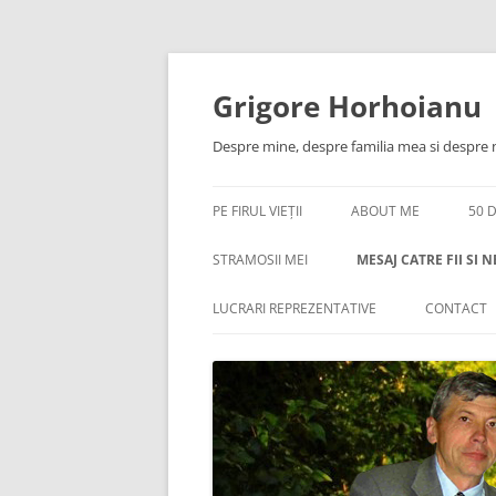
Skip
to
content
Grigore Horhoianu
Despre mine, despre familia mea si despre
PE FIRUL VIEȚII
ABOUT ME
50 
STRAMOSII MEI
MESAJ CATRE FII SI N
IN MEMORIAM
50 DE ANI ÎMPREUNĂ 
LUCRARI REPREZENTATIVE
CONTACT
SĂRBĂTOAREA UNEI VI
O FOTOGRAFIE ISTORICĂ. DESPRE
O PAGINA DE ISTORIE. PRIMELE
TATĂL MEU
SCRISOAREA UNUI TA
ELEMENTE COMBUSTIBILE
FIUL SAU
NUCLEARE REALIZATE IN ROMANIA
PETRECERE CU LĂUTARI
SCRISOAREA UNUI TA
LUCRARI PDF
STRAMOSII MEI
FIUL SAU (PARTEA 2A )