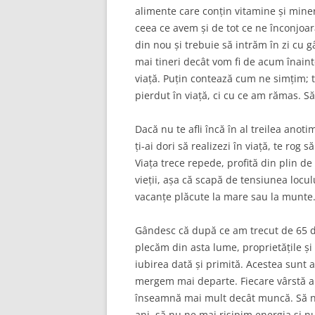
alimente care conțin vitamine și mine
ceea ce avem și de tot ce ne înconjoar
din nou și trebuie să intrăm în zi cu
mai tineri decât vom fi de acum înain
viață. Puțin contează cum ne simțim;
pierdut în viață, ci cu ce am rămas. 
Dacă nu te afli încă în al treilea anoti
ți-ai dori să realizezi în viață, te r
Viața trece repede, profită din plin de
vieții, așa că scapă de tensiunea locul
vacanțe plăcute la mare sau la munte
Gândesc că după ce am trecut de 65 de
plecăm din asta lume, proprietățile și
iubirea dată și primită. Acestea sunt
mergem mai departe. Fiecare vârstă are
înseamnă mai mult decât muncă. Să ne
ani, să nu ne mai risipim energia și 