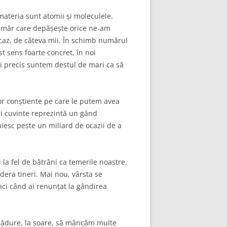
materia sunt atomii și moleculele.
umăr care depășește orice ne-am
n caz, de câteva mii. În schimb numărul
st sens foarte concret, în noi
ai precis suntem destul de mari ca să
or conștiente pe care le putem avea
i cuvinte reprezintă un gând
uiesc peste un miliard de ocazii de a
la fel de bătrâni ca temerile noastre.
dera tineri. Mai nou, vârsta se
unci când ai renunțat la gândirea
n pădure, la soare, să mâncăm multe