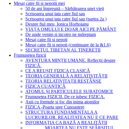
Mesaj catre fii si nepotii mei
50 de ani împreună – Sărbătoarea unei vieți
Scrisoarea unui tata catre fiul sau
Scrisoarea unui tata catre fiul sau (partea 2a )
Despre fiul meu, Ionica Horhoianu
VIAȚA OMULUI E DOAR AICI PE PĂMÂNT
De unde venim si incotro ne indreptam
Mesaj catre fii si nepoti
Mesaj catre fii si nepoti (continuare de la &1.6)
SECRETUL TIBETAN AL TINERETII
Frumusetea fizicii
AVENTURA MINȚII UMANE. Reflecții despre
FIZICĂ.
CE A REUȘIT FIZICA CLASICĂ
TEORIA GENERALĂ A RELATIVITĂȚII
TEORIA RELATIVITAȚII RESTÂNSE
FIZICA CUANTICĂ
ATOMUL ȘI PARTICULELE SUBATOMICE
Frumusetea FIZICII. De ce iubesc FIZICA.
Anii cu formule si foc din inima atomilor
FIZICA -Poarta spre Cunoastere
STRUCTURA FUNDAMENTALA A
LUCRURILOR. REALITATEA NU E CE PARE
INFORMAȚIA CA BAZĂ A REALITĂȚII
MOARTEA NU ESTE SFÂRȘITUL