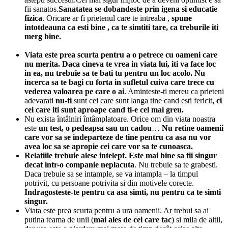
fii sanatos.
Sanatatea se dobandeste prin igena si educatie
fizica
. Oricare ar fi prietenul care te intreaba ,
spune
intotdeauna ca esti bine , ca te simtiti tare, ca treburile iti
merg bine.
Viata este prea scurta pentru a o petrece cu oameni care
nu merita. Daca cineva te vrea in viata lui, iti va face loc
in ea, nu trebuie sa te bati tu pentru un loc acolo. Nu
incerca sa te bagi cu forta in sufletul cuiva
care trece cu
vederea valoarea pe care o ai
. Aminteste-ti mereu ca prieteni
adevarati
nu-ti
sunt cei care sunt langa tine cand esti fericit
, ci
cei care iti sunt aproape cand ti-e cel mai greu.
Nu exista întâlniri întâmplatoare. Orice om din viata noastra
este
un test, o pedeapsa sau un cadou
…
Nu retine oamenii
care vor sa se indeparteze de tine
pentru ca asa nu vor
avea loc sa se apropie cei care vor sa te cunoasca.
Relatiile trebuie alese intelept.
Este mai bine sa fii singur
decat intr-o companie neplacuta
. Nu trebuie sa te grabesti.
Daca trebuie sa se intample, se va intampla – la timpul
potrivit, cu persoane potrivita si din motivele corecte.
Indragosteste-te pentru ca asa simti, nu pentru ca te simti
singur.
Viata este prea scurta pentru a ura oamenii. Ar trebui sa ai
putina teama de unii (
mai ales de cei care tac
) si mila de altii,