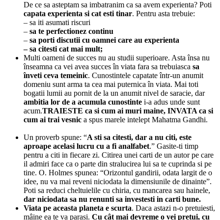
De ce sa asteptam sa imbatranim ca sa avem experienta? Poti
capata experienta si cat esti tinar
. Pentru asta trebuie:
– sa iti asumati riscuri
–
sa te perfectionez continu
–
sa porti discutii cu oamnei care au experienta
– sa citesti cat mai mult;
Multi oameni de succes nu au studii superioare. Asta însa nu
înseamna ca vei avea succes în viata fara sa trebuiasca
sa
înveti ceva temeinic
. Cunostintele capatate într-un anumit
domeniu sunt arma ta cea mai puternica în viata. Mai toti
bogatii lumii au pornit de la un anumit nivel de saracie, dar
ambitia lor de a acumula cunostinte
i-a adus unde sunt
acum.
TRAIESTE ca si cum ai muri maine, INVATA ca si
cum ai trai vesnic
a spus marele intelept Mahatma Gandhi.
Un proverb spune: “
A sti sa citesti, dar a nu citi, este
aproape acelasi lucru cu a fi analfabet
.” Gasite-ti timp
pentru a citi in fiecare zi. Citirea unei carti de un autor pe care
il admiri face ca o parte din stralucirea lui sa te cuprinda si pe
tine. O. Holmes spunea: “Orizontul gandirii, odata largit de o
idee, nu va mai reveni niciodata la dimensiunile de dinainte”.
Poti sa reduci cheltuielile cu chiria, cu mancarea sau hainele,
dar niciodata sa nu renunti sa investesti in carti bune.
Viata pe aceasta planeta e scurta
. Daca astazi n-o pretuiesti,
mâine ea te va parasi.
Cu cât mai devreme o vei pretui, cu