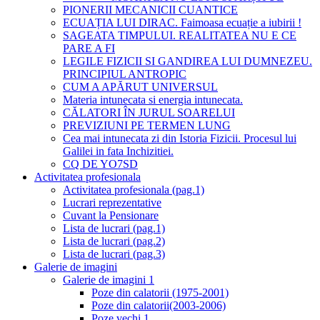
PIONERII MECANICII CUANTICE
ECUAȚIA LUI DIRAC. Faimoasa ecuație a iubirii !
SAGEATA TIMPULUI. REALITATEA NU E CE
PARE A FI
LEGILE FIZICII SI GANDIREA LUI DUMNEZEU.
PRINCIPIUL ANTROPIC
CUM A APĂRUT UNIVERSUL
Materia intunecata si energia intunecata.
CĂLATORI ÎN JURUL SOARELUI
PREVIZIUNI PE TERMEN LUNG
Cea mai intunecata zi din Istoria Fizicii. Procesul lui
Galilei in fata Inchizitiei.
CQ DE YO7SD
Activitatea profesionala
Activitatea profesionala (pag.1)
Lucrari reprezentative
Cuvant la Pensionare
Lista de lucrari (pag.1)
Lista de lucrari (pag.2)
Lista de lucrari (pag.3)
Galerie de imagini
Galerie de imagini 1
Poze din calatorii (1975-2001)
Poze din calatorii(2003-2006)
Poze vechi 1