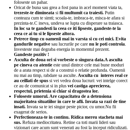
foloseste un pahar.
Oricat de buna sau grea a fost pana in acel moment viata ta,
trezeste-te dimineata
si
fii multumit ca traiesti.
Putin
conteaza cum te simti; scoala-te, imbraca-te, misca-te afara si
prezinta-te.C ineva, undeva se lupta cu disperare sa traiasca.
In loc sa te gandesti la ceea ce iti lipseste, gandeste-te la
ceea ce ai tu si le lipseste altora.
Petrece timp cu oamenii mai in varsta si cu cei mici. Evita
gandurile negative
sau lucrurile pe care
nu le poti controla
.
Investeste mai degraba energia in momentul prezent.
Gandeste pozitiv !
Asculta de doua ori si vorbeste o singura data.A asculta
pe cineva cu atentie
este unul dintrce cele mai bune moduri
de a arata respect si de a construi o relatie profunda. Oamenii
nu mai au timp, rabdare sa asculte.
Asculta cu interes real ce
au ceillati de spus
si vei vedea doua lucruri: vei intelge corect
ce au de comunicat si in plus
vei castiga aprecierea,
respectul, prietenia si chiar si dragostea lor.
Foloseste umorul. Are capacitatea de a detensiona
majoritatea
situatiilor in care te afli. Invata sa razi de tine
insati.
Invata sa te iei singur peste picior, cu umor.Nu fii
exagerat de serios.
Perfectioneaza-te in continu.
Ridica mereu stacheta mai
sus.
Refuza mediocritatea. Retine ca toti marii lideri sau
vizionari care acum sunt venerati au fost la inceput ridiculizati.