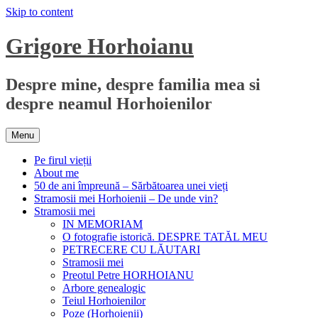
Skip to content
Grigore Horhoianu
Despre mine, despre familia mea si
despre neamul Horhoienilor
Menu
Pe firul vieții
About me
50 de ani împreună – Sărbătoarea unei vieți
Stramosii mei Horhoienii – De unde vin?
Stramosii mei
IN MEMORIAM
O fotografie istorică. DESPRE TATĂL MEU
PETRECERE CU LĂUTARI
Stramosii mei
Preotul Petre HORHOIANU
Arbore genealogic
Teiul Horhoienilor
Poze (Horhoienii)