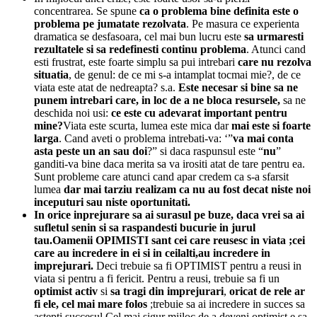
concentrarea. Se spune
ca o problema bine definita este o
problema pe jumatate rezolvata
. Pe masura ce experienta
dramatica se desfasoara, cel mai bun lucru este
sa urmaresti
rezultatele si
sa redefinesti continu problema
. Atunci cand
esti frustrat, este foarte simplu sa pui intrebari
care nu rezolva
situatia
, de genul: de ce mi s-a intamplat tocmai mie?, de ce
viata este atat de nedreapta? s.a.
Este necesar si bine sa ne
punem intrebari
care, in loc de a ne bloca resursele,
sa ne
deschida noi usi:
ce este cu adevarat important pentru
mine?
Viata este scurta, lumea este mica dar
mai este si foarte
larga
. Cand aveti o problema intrebati-va: ‘”
va mai conta
asta peste un an sau doi
?” si daca raspunsul este “
nu
”
ganditi-va bine daca merita sa va irositi atat de tare pentru ea.
Sunt probleme care atunci cand apar credem ca s-a sfarsit
lumea
dar mai tarziu realizam ca nu au fost decat niste noi
inceputuri sau niste oportunitati.
In orice inprejurare sa ai surasul pe buze, daca vrei sa ai
sufletul senin si sa raspandesti bucurie in jurul
tau.Oamenii OPIMISTI sant cei care reusesc in viata ;cei
care au incredere in ei si in ceilalti,au incredere in
imprejurari.
Deci trebuie sa fi OPTIMIST pentru a reusi in
viata si pentru a fi fericit. Pentru a reusi, trebuie sa fi un
optimist activ
si
sa tragi din imprejurari
,
oricat de rele ar
fi ele
, cel mai mare folos
;trebuie sa ai incredere in succes sa
astepti succesul.Cel mai sigur mijloc de a deveni optimist e sa