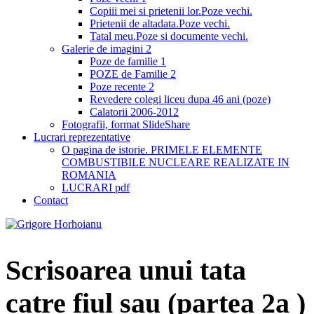
Copiii mei si prietenii lor.Poze vechi.
Prietenii de altadata.Poze vechi.
Tatal meu.Poze si documente vechi.
Galerie de imagini 2
Poze de familie 1
POZE de Familie 2
Poze recente 2
Revedere colegi liceu dupa 46 ani (poze)
Calatorii 2006-2012
Fotografii, format SlideShare
Lucrari reprezentative
O pagina de istorie. PRIMELE ELEMENTE
COMBUSTIBILE NUCLEARE REALIZATE IN
ROMANIA
LUCRARI pdf
Contact
Scrisoarea unui tata
catre fiul sau (partea 2a )