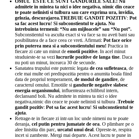
O
MUL ESTE CE SUNT GANDURILE SALE! Nu
admitete in mintea ta nici o idee negativa, nimic din ceace
te poate nelinisti si tulbura sau care exprima ura, invidia,
gelozia, descurajarea.TREBUIE GANDIT POZITIV
:
Pot
sa fac acest lucru
!
Si subconstientul te ajuta. Nu
intrebuinta termenii: “Nu am mijloacele” sau “Nu pot”.
Subconstientul va asculta exact si va face sa nu aveti bani sau
posibilitatea de a face ceea ce vreti. Afirmati:
Pot face orice
prin puterea mea si a subconstientului meu!
Practica in
fiecare zi cate un minut de
emotii pozitive
. In acel minut
straduieste-te sa vezi
lucrurile pozitive de langa tine
. Daca
nu poti un minut, incearca 30 de secunde.
Sanatatea trupului este puternic legata
de cea sufleteasca
, de
cele mai multe ori predispozitia pentru o anumita boala fiind
data de propriul temperament,
de modul de gandire
, de
caracterul omului. Emotiile si
gandurile negative
slabesc
energia organismului
, influenteaza echilibrul intern,
declansand boli. Nu admitete in mintea ta nici o idee
negativa,nimic din ceace te poate nelinisti si tulbura .
Trebuie
gandit pozitiv
:
Pot sa fac acest lucru
!
Si subconstientul te
ajuta
.
Retrage-te in fiecare zi intr-un loc unde nimeni nu te poate
deranja,
cel putin pentru jumatate de or
a
. O plimbare pe o
alee linistita din parc,
urcatul unui deal
. Opreste-te, respira
incet si zambeste. Mergi mai departe. Acest lucru te pune in