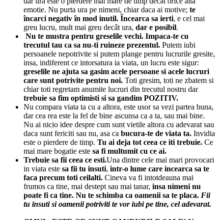
dar ura este o pierdere mai mare de timp decât orice alta
emotie. Nu purta ura pe nimeni, chiar daca ai motive;
te
încarci negativ în mod inutil.
Încearca sa ierti
, e cel mai
greu lucru, mult mai greu decât ura,
dar e posibil
.
Nu te mustra pentru greselile vechi. Impaca-te cu
trecutul tau ca sa nu-ti ruineze prezentul.
Putem iubi
persoanele nepotrivite si putem plange pentru lucrurile gresite,
insa, indiferent ce intorsatura ia viata, un lucru este sigur:
greselile ne ajuta sa gasim acele persoane si acele lucruri
care sunt potrivite pentru noi.
Toti gresim, toti ne zbatem si
chiar toti regretam anumite lucruri din trecutul nostru dar
trebuie sa fim optimisti si sa gandim POZITIV.
Nu compara viata ta cu a altora, este usor sa vezi partea buna,
dar cea rea este la fel de bine ascunsa ca a ta, sau mai bine.
Nu ai nicio idee despre cum sunt vietile altora cu adevarat sau
daca sunt fericiti sau nu, asa ca
bucura-te de viata ta.
Invidia
este o pierdere de timp.
Tu ai deja tot ceea ce iti trebuie.
Ce
mai mare bogatie este
sa fi multumit cu ce ai.
Trebuie sa fii ceea ce esti.
Una dintre cele mai mari provocari
in viata este
sa fii tu insuti
,
intr-o lume care incearca sa te
faca precum toti ceilalti.
Cineva va fi intotdeauna mai
frumos ca tine, mai destept sau mai tanar,
insa nimeni nu
poate fi ca tine.
Nu te schimba ca oamenii sa te placa.
Fii
tu insuti si oamenii potriviti te vor iubi pe tine, cel adevarat.