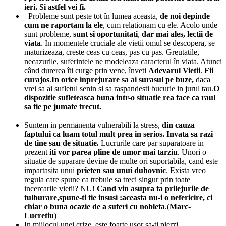
ieri. Si astfel vei fi.
Probleme sunt peste tot în lumea aceasta,
de noi depinde
cum ne raportam la ele
, cum relationam cu ele. Acolo unde
sunt probleme,
sunt si oportunitati
,
dar mai ales, lectii de
viata
. In momentele cruciale ale vietii omul se descopera, se
maturizeaza, creste ceas cu ceas, pas cu pas. Greutatile,
necazurile, suferintele ne modeleaza caracterul în viata. Atunci
când durerea îti curge prin vene, înveti
Adevarul Vietii
.
Fii
curajos
.
In orice inprejurare sa ai surasul pe buze,
daca
vrei sa ai sufletul senin si sa raspandesti bucurie in jurul tau.
O
dispozitie sufleteasca buna intr-o situatie rea face ca raul
sa fie pe jumate trecut.
Suntem in permanenta vulnerabili la stress,
din cauza
faptului ca luam totul mult prea in serios. Invata sa razi
de tine sau de situatie.
Lucrurile care par suparatoare in
prezent
iti
vor parea pline de umor mai tarziu
. Unori o
situatie de suparare devine de multe ori suportabila, cand este
impartasita unui
prieten sau unui duhovnic
. Exista vreo
regula care spune ca trebuie sa treci singur prin toate
incercarile vietii? NU!
Cand vin asupra ta prilejurile de
tulburare,spune-ti tie insusi :aceasta nu-i o nefericire, ci
chiar o buna ocazie de a suferi cu nobleta
.(
Marc-
Lucretiu
)
In mijlocul unei crize, este foarte usor sa-ti pierzi