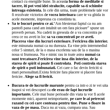
contact cu energiile bune. In aceast
a forma de meditatie si
tacere, iti pot veni idei stralucite, capabile sa-ti schimbe
intreaga existenta.
In cele din urma, toate problemele tale vor
fi rezolvate victorios d
e vocea interioara
care te va ghida in
acele momente, impreuna cu constiinta ta.
Sa te bucuri pentru ce ai.
“Am blestemat faptul ca nu am
pantofi pana cand am intalnit un om fara picioare” spune un
proverb persan. Nu cadeti in greseala de a va concentra pe
ceea ce nu aveti in loc
sa va concentrati pe ce aveti.
Placerea vine din lucruri exterioare. Fericirea din interior.
este minunata numai ca nu dureaza. Ea vine prin internmediul
celor 5 simturi, de la o masa excelenta sau de la o masina
noua si frumoasa. Nu e nimic rau in toate astea
numai ca
sunt trecatoare.Fericirea vine insa din interior, de la
starea de spirit
si poate fi controlata
.
Poti controla starea
de spirit o puti imbunatati.
Cei care o fac devin fericiti si
mari personalitati.Exista fericire fara placere si placere fara
fericire.
Alege sa fi fericit.
Bucura-te de lucrurile marunte
pentru ca intr-o zi te vei uita
inapoi si vei descoperi ca
ele erau de fapt lucrurile
importante.
Cele mai bune perioade din viata ta vor fi acele
momente mici, aparent neimportante,
pe care le-ai petrecut
razand cu cei care conteaza pentru tine.
Pune o floare in
vaza de pe masa.
Daca nu ai vaza, cumpara una. Sau