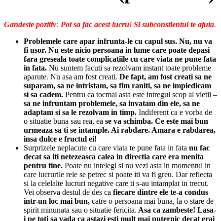
Gandeste pozitiv
:
Pot sa fac acest lucru
!
Si subconstientul te ajuta
.
Problemele care apar infrunta-le cu capul sus.
Nu, nu va
fi usor.
Nu este nicio persoana in lume care poate depasi
fara greseala toate complicatiile cu care viata ne pune fata
in fata.
Nu suntem facuti sa rezolvam instant toate probleme
aparute. Nu asa am fost creati.
De fapt, am fost creati sa ne
suparam, sa ne intristam, sa fim raniti, sa ne impiedicam
si sa cadem.
Pentru ca tocmai asta este intregul scop al vietii –
sa ne infruntam problemele, sa invatam din ele, sa ne
adaptam si sa le rezolvam in timp.
Indiferent ca e vorba de
o situatie buna sau rea, ea
se va schimba.
Ce este mai bun
urmeaza sa ti se intample.
Ai rabdare.
Amara e rabdarea,
insa dulce e fructul ei!
Surprizele neplacute cu care viata te pune fata in fata
nu fac
decat sa iti netezeasca calea in directia care era menita
pentru tine.
Poate nu intelegi si nu vezi asta in momentul in
care lucrurile rele se petrec si poate iti va fi greu. Dar reflecta
si la celelalte lucruri negative care ti s-au intamplat in trecut.
Vei observa destul de des ca
fiecare dintre ele te-a condus
intr-un loc mai bun,
catre o persoana mai buna, la o stare de
spirit minunata sau o situatie fericita.
Asa ca zambeste! Lasa-
i pe toti sa vada ca astazi esti mult mai puternic decat erai