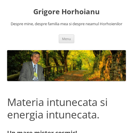
Skip
to
Grigore Horhoianu
content
Despre mine, despre familia mea si despre neamul Horhoienilor
Menu
Materia intunecata si
energia intunecata.
Un mare mister cosmic!