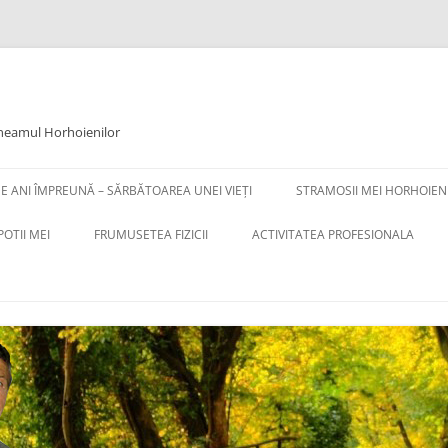
 neamul Horhoienilor
DE ANI ÎMPREUNĂ – SĂRBĂTOAREA UNEI VIEȚI
STRAMOSII MEI HORHOIENI
POTII MEI
FRUMUSETEA FIZICII
ACTIVITATEA PROFESIONALA
–
AVENTURA MINȚII UMANE.
ACTIVITATEA PROFESIONALA
EȚI
REFLECȚII DESPRE FIZICĂ.
(PAG.1)
TA CATRE
CE A REUȘIT FIZICA CLASICĂ
LUCRARI REPREZENTATIVE
TEORIA GENERALĂ A RELATIVITĂȚII
CUVANT LA PENSIONARE
TA CATRE
TEORIA RELATIVITAȚII RESTÂNSE
LISTA DE LUCRARI (PAG.1)