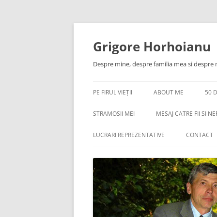
Skip
to
content
Grigore Horhoianu
Despre mine, despre familia mea si despre
PE FIRUL VIEȚII
ABOUT ME
50 
STRAMOSII MEI
MESAJ CATRE FII SI NE
IN MEMORIAM
50 DE ANI ÎMPREUNĂ 
LUCRARI REPREZENTATIVE
CONTACT
SĂRBĂTOAREA UNEI VI
O FOTOGRAFIE ISTORICĂ. DESPRE
O PAGINA DE ISTORIE. PRIMELE
TATĂL MEU
SCRISOAREA UNUI TA
ELEMENTE COMBUSTIBILE
FIUL SAU
NUCLEARE REALIZATE IN ROMANIA
PETRECERE CU LĂUTARI
SCRISOAREA UNUI TA
LUCRARI PDF
STRAMOSII MEI
FIUL SAU (PARTEA 2A )