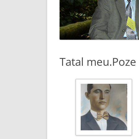
PREOTUL PETRE HORHOIANU
DESPRE FIUL MEU, IO
HORHOIANU
ARBORE GENEALOGIC
VIAȚA OMULUI E DOAR
TEIUL HORHOIENILOR
PĂMÂNT
POZE (HORHOIENII)
DE UNDE VENIM SI I
INDREPTAM
Tatal meu.Poze 
MESAJ CATRE FII SI NE
MESAJ CATRE FII SI NE
(CONTINUARE DE LA &
SECRETUL TIBETAN AL 