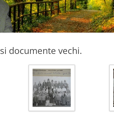
FIZICA CUANTICĂ
LISTA DE LUCRARI (PAG.2)
NICA
ATOMUL ȘI PARTICULELE
LISTA DE LUCRARI (PAG.3)
SUBATOMICE
 AICI PE
FRUMUSETEA FIZICII. DE CE IUBESC
FIZICA.
NCOTRO NE
si documente vechi.
ANII CU FORMULE SI FOC DIN
INIMA ATOMILOR
POTI
FIZICA -POARTA SPRE
POTI
CUNOASTERE
1.6)
STRUCTURA FUNDAMENTALA A
TINERETII
LUCRURILOR. REALITATEA NU E CE
PARE
INFORMAȚIA CA BAZĂ A REALITĂȚII
MOARTEA NU ESTE