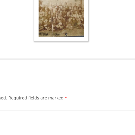
PREVIZIUNI PE TERMEN LUNG
CEA MAI INTUNECATA ZI DIN
ISTORIA FIZICII. PROCESUL LUI
GALILEI IN FATA INCHIZITIEI.
CQ DE YO7SD
hed.
Required fields are marked
*