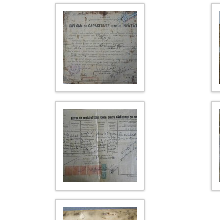
SFÂRȘITUL
PIONERII MECANICII CUANTICE
ECUAȚIA LUI DIRAC. FAIMOASA
ECUAȚIE A IUBIRII !
SAGEATA TIMPULUI. REALITATEA
NU E CE PARE A FI
LEGILE FIZICII SI GANDIREA LUI
DUMNEZEU. PRINCIPIUL
ANTROPIC
CUM A APĂRUT UNIVERSUL
MATERIA INTUNECATA SI ENERGIA
INTUNECATA.
CĂLATORI ÎN JURUL SOARELUI